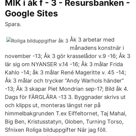
MIK i åk f - 3 - Resursbanken -
Google Sites
Spara.
Åk 3 arbetar med
månadens konstnär i
november -13; Åk 3 gör krasselådor v.9 -16; Åk 3
lär sig om NYANSER v.14 -16; Åk 3 målar Frida
Kahlo -14; åk 3 målar René Mageritte v. 45 -14;
Åk 3 målar och trycker ”Andy Warhols händer”
-13; Åk 3 skapar Piet Mondrian sep-17; Bild åk 4.
Dags för FÄRGLÄRA -13 3. Byggnader skrivs ut
och klipps ut, monteras längst ner på
himmelbakgrunden T.ex Eiffeltornet, Taj Mahal,
Big Ben, Kristusstatyn, Globen, Turning Torso,
Sfnixen Roliga bilduppgifter När jag föll.