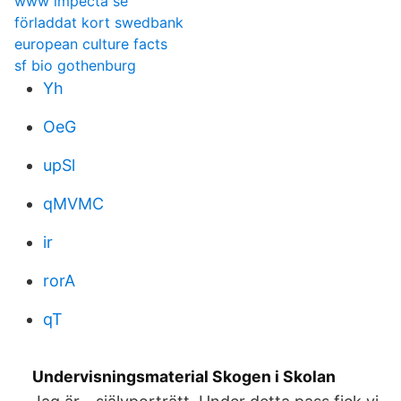
www impecta se
förladdat kort swedbank
european culture facts
sf bio gothenburg
Yh
OeG
upSl
qMVMC
ir
rorA
qT
Undervisningsmaterial Skogen i Skolan