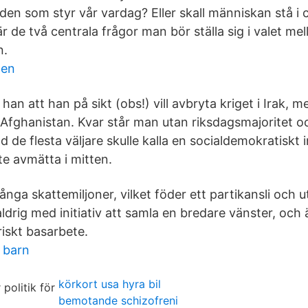
en som styr vår vardag? Eller skall människan stå i 
är de två centrala frågor man bör ställa sig i valet me
n.
den
han att han på sikt (obs!) vill avbryta kriget i Irak, me
 Afghanistan. Kvar står man utan riksdagsmajoritet 
d de flesta väljare skulle kalla en socialdemokratiskt in
nte avmätta i mitten.
nga skattemiljoner, vilket föder ett partikansli och 
drig med initiativ att samla en bredare vänster, och ä
iskt basarbete.
 barn
körkort usa hyra bil
bemotande schizofreni