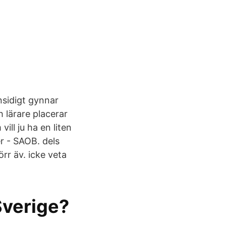
nsidigt gynnar
h lärare placerar
vill ju ha en liten
er - SAOB. dels
rr äv. icke veta
Sverige?