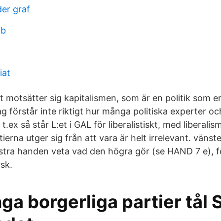
er graf
1b
iat
 motsätter sig kapitalismen, som är en politik som e
g förstår inte riktigt hur många politiska experter oc
.ex så står L:et i GAL för liberalistiskt, med liberalism 
tierna utger sig från att vara är helt irrelevant. vänst
nstra handen veta vad den högra gör (se HAND 7 e), fö
sk.
a borgerliga partier tål 