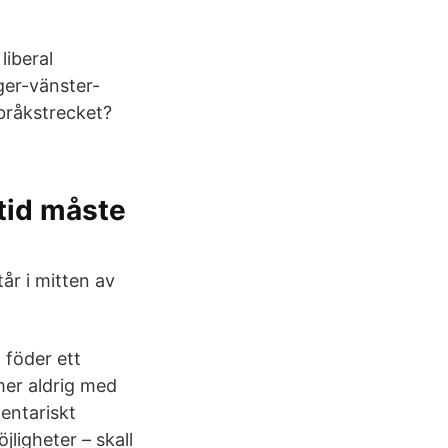
liberal
ger-vänster-
 bråkstrecket?
ltid måste
tår i mitten av
 föder ett
mer aldrig med
mentariskt
ligheter – skall