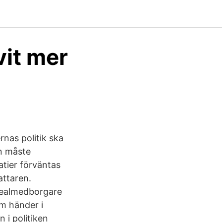
vit mer
nas politik ska
an måste
atier förväntas
fattaren.
idealmedborgare
om händer i
 i politiken