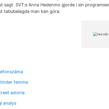
t sagt. SVT:s Anna Hedenmo gjorde i sin programser
st tabubelagda man kan göra.
elefonszáma
 tinder femme
reet astoria
i analys