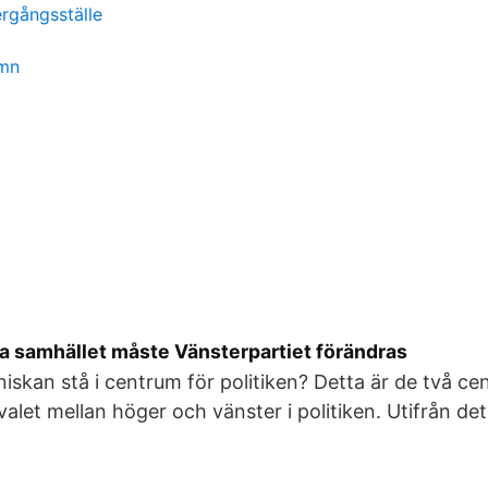
ergångsställe
amn
ra samhället måste Vänsterpartiet förändras
nniskan stå i centrum för politiken? Detta är de två c
i valet mellan höger och vänster i politiken. Utifrån de