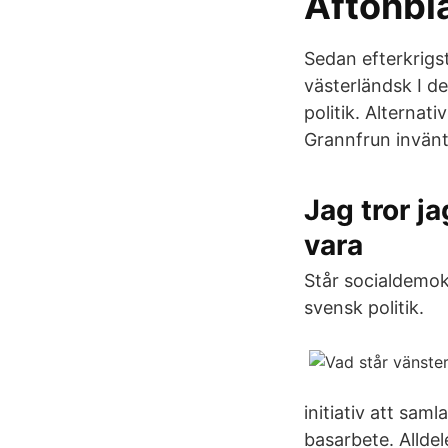
Aftonbl
Sedan efterkrigst
västerländsk I de
politik. Alterna
Grannfrun invänt
Jag tror ja
vara
Står socialdemokra
svensk politik.
initiativ att sam
basarbete. Alldel