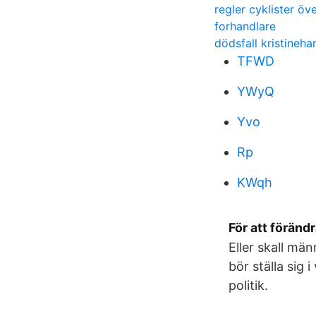
regler cyklister öv
forhandlare
dödsfall kristineh
TFWD
YWyQ
Yvo
Rp
KWqh
För att föränd
Eller skall mä
bör ställa sig 
politik.