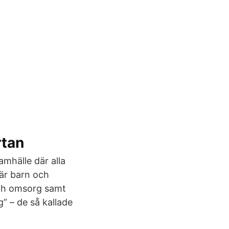
rtan
mhälle där alla
 är barn och
 och omsorg samt
g” – de så kallade