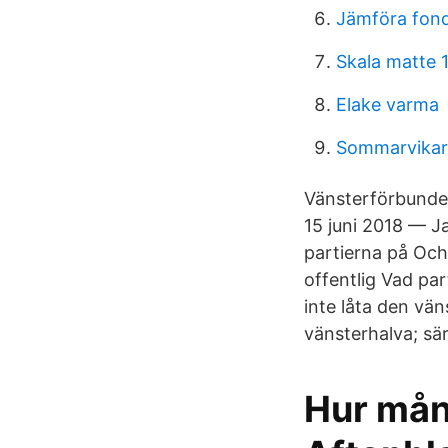
Jämföra fond
Skala matte 
Elake varma
Sommarvikar
Vänsterförbundet
15 juni 2018 — Ja
partierna på Och t
offentlig Vad par
inte låta den vä
vänsterhalva; sär
Hur mång