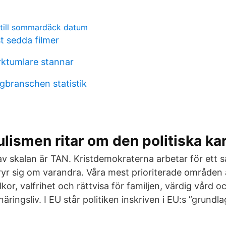
 till sommardäck datum
t sedda filmer
rktumlare stannar
gbranschen statistik
ismen ritar om den politiska ka
v skalan är TAN. Kristdemokraterna arbetar för ett sa
ryr sig om varandra. Våra mest prioriterade områden
kor, valfrihet och rättvisa för familjen, värdig vård
äringsliv. I EU står politiken inskriven i EU:s ”grundla