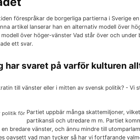
adet
iden förespråkar de borgerliga partierna i Sverige en 
nna artikel lanserar han en alternativ modell över hö
tiv modell över höger-vänster Vad står över och under
ade ett svar.
g har svaret på varför kulturen al
tin till vänster eller i mitten av svensk politik? - Vi s
Partiet uppbär många skattemiljoner, vilket
partikansli och utredare m m. Partiet kom
la en bredare vänster, och ännu mindre till utomparla
es oavsett vad man tycker så har vi fortfarande valmöj