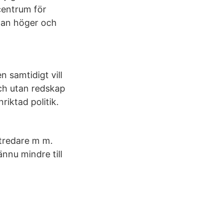
centrum för
llan höger och
n samtidigt vill
och utan redskap
riktad politik.
utredare m m.
nnu mindre till