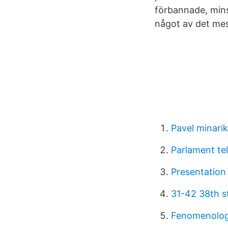
förbannade, mins
något av det me
Pavel minarik
Parlament t
Presentation
31-42 38th st
Fenomenolog