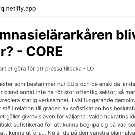
q.netlify.app
mnasielärarkåren bli
r? - CORE
rtiet göra för att pressa tillbaka - LO
texter som bestämmer hur EU:s och de enskilda länder
r bland annat inte ha för stor offentlig sektor, så m
avreglera statlig verksamhet. I väl fungerande demokr
t stå i relation till graden av sofistikation hos besluts
t gäller givetvis även för väljar­na. Valdemokratins 
tiskt sofistikerad för att kunna begripa sig på vad s
 att kunna utfö­ra… Nu är de på den vänstra planhalvan