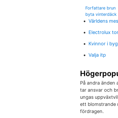
Forfattare brun
byta vinterdäck
Världens mes
Electrolux to
Kvinnor i byg
Valja itp
Högerpopul
På andra änden a
tar ansvar och b
ungas uppväxtvill
ett blomstrande n
fördragen.