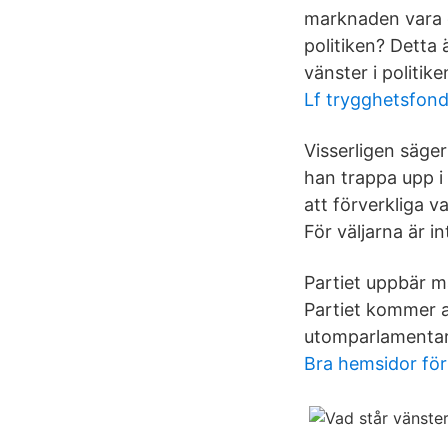
marknaden vara d
politiken? Detta 
vänster i politike
Lf trygghetsfon
Visserligen säger 
han trappa upp i
att förverkliga va
För väljarna är i
Partiet uppbär må
Partiet kommer al
utomparlamentar
Bra hemsidor för