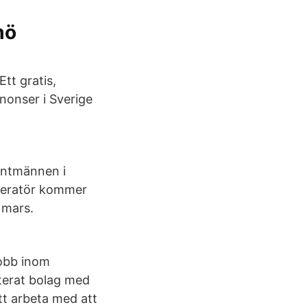
mö
tt gratis,
nonser i Sverige
,
Lantmännen i
peratör kommer
 mars.
obb inom
oterat bolag med
t arbeta med att