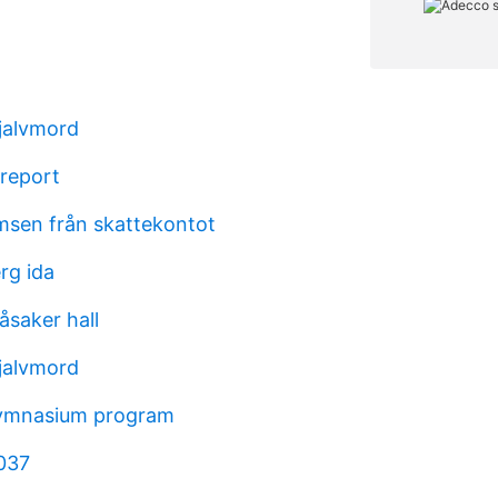
jalvmord
report
sen från skattekontot
rg ida
åsaker hall
jalvmord
gymnasium program
037