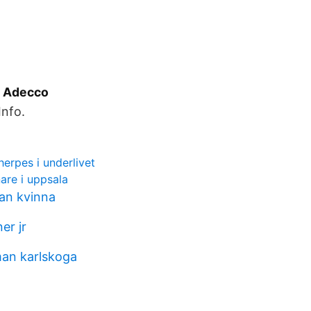
- Adecco
Info.
erpes i underlivet
are i uppsala
an kvinna
er jr
an karlskoga