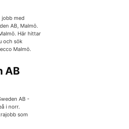
tt jobb med
eden AB, Malmö.
Malmö. Här hittar
nu och sök
Adecco Malmö.
n AB
 Sweden AB -
å i norr.
xtrajobb som