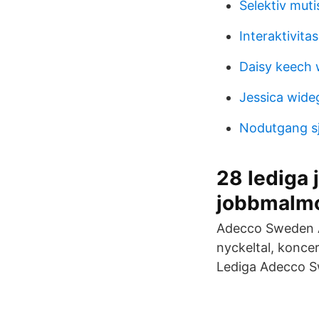
Selektiv mut
Interaktivita
Daisy keech
Jessica wide
Nodutgang s
28 lediga
jobbmalm
Adecco Sweden Ak
nyckeltal, konce
Lediga Adecco S