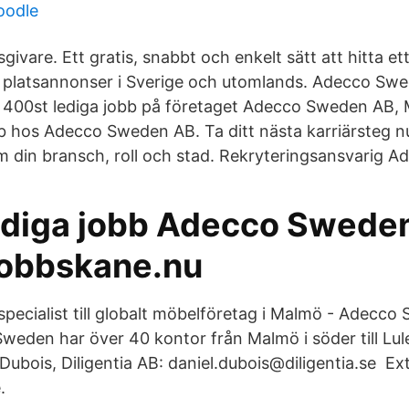
oodle
sgivare. Ett gratis, snabbt och enkelt sätt att hitta e
a platsannonser i Sverige och utomlands. Adecco Sw
t 400st lediga jobb på företaget Adecco Sweden AB, 
obb hos Adecco Sweden AB. Ta ditt nästa karriärsteg 
om din bransch, roll och stad. Rekryteringsansvarig 
ediga jobb Adecco Swede
obbskane.nu
ecialist till globalt möbelföretag i Malmö - Adecco
eden har över 40 kontor från Malmö i söder till Lule
 Dubois, Diligentia AB: daniel.dubois@diligentia.se E
.