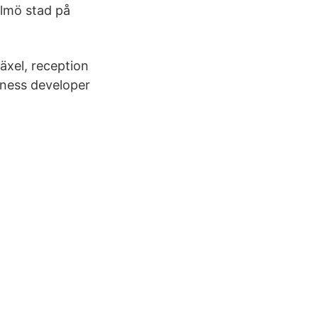
almö stad på
äxel, reception
iness developer