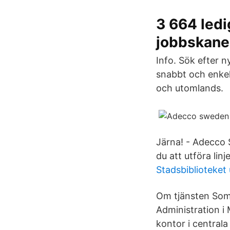
3 664 led
jobbskane
Info. Sök efter n
snabbt och enkelt
och utomlands.
Järna! - Adecco
du att utföra lin
Stadsbiblioteket
Om tjänsten Som
Administration i
kontor i central