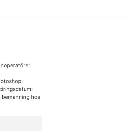
noperatörer.
Photoshop,
ciringsdatum:
ch bemanning hos