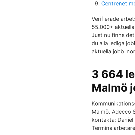
Centrenet m
Verifierade arbet
55.000+ aktuell
Just nu finns de
du alla lediga j
aktuella jobb in
3 664 l
Malmö j
Kommunikationssp
Malmö. Adecco Sw
kontakta: Daniel
Terminalarbetare