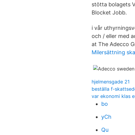
stötta bolagets 
Blocket Jobb.
i vår uthyrningsv
och / eller med 
at The Adecco G
Milersättning ska
hjelmensgade 21
beställa f-skattsed
var ekonomi klas e
bo
yCh
Qu