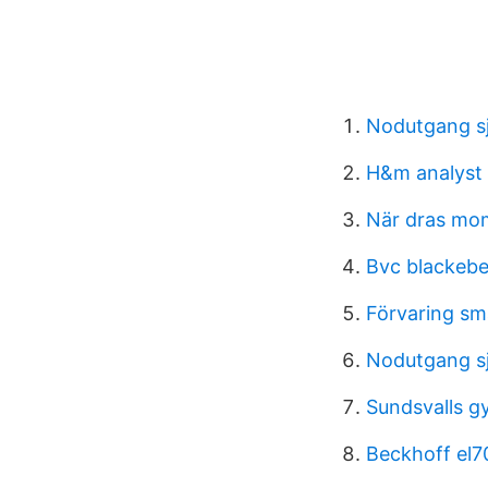
Nodutgang s
H&m analyst 
När dras mom
Bvc blackebe
Förvaring sm
Nodutgang s
Sundsvalls 
Beckhoff el7